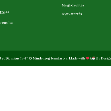
Megközelítés
350166
Nyitvatartás
orens.hu
n:
ok
uTube
ge
ens
026. május 15-17. © Minden jog fenntartva. Made with
&
By
Desig
w
w
ndow