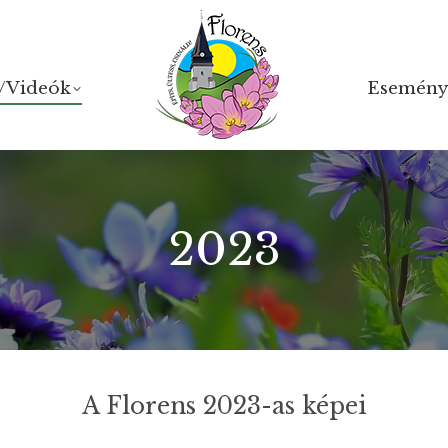
/Videók
/Videók
Esemény
Esemény
2023
A Florens 2023-as képei