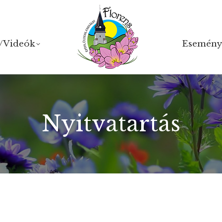
/Videók
/Videók
Esemény
Esemény
Nyitvatartás