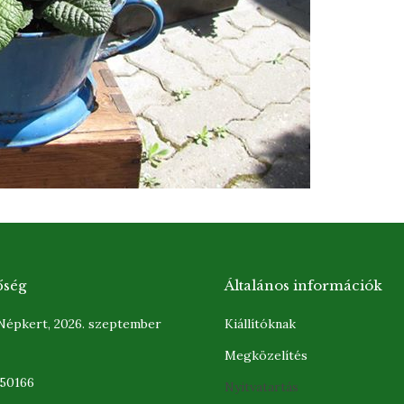
őség
Általános információk
 Népkert, 2026. szeptember
Kiállítóknak
Megközelítés
350166
Nyitvatartás