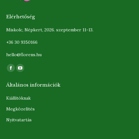
Elérhetőség
Miskolc, Népkert, 2026. szeptember 11-13.
+36 30 9350166
hello@florens.hu
Find us on:
Facebook
YouTube
page
page
Általános információk
opens
opens
in
in
Kiállítóknak
new
new
Megközelítés
window
window
Nyitvatartás