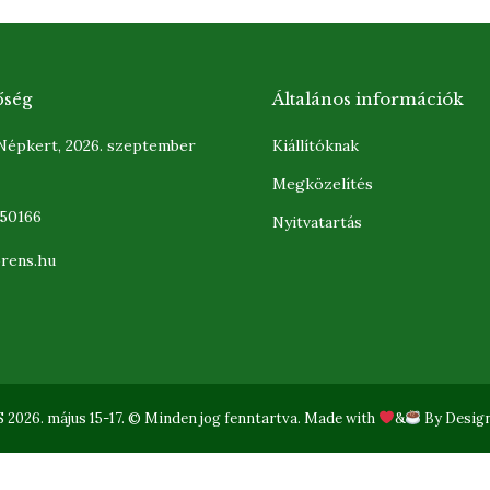
őség
Általános információk
 Népkert, 2026. szeptember
Kiállítóknak
Megközelítés
350166
Nyitvatartás
orens.hu
n:
ok
uTube
ge
ens
026. május 15-17. © Minden jog fenntartva. Made with
&
By
Desig
w
w
ndow